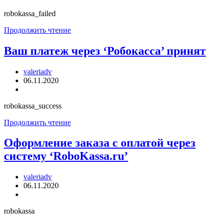
записи:
robokassa_failed
Ваш
Продолжить чтение
платеж
через
Ваш платеж через ‘Робокасса’ принят
‘Робокасса’
не
Автор
valeriadv
принят
записи:
Запись
06.11.2020
опубликована:
Рубрика
записи:
robokassa_success
Ваш
Продолжить чтение
платеж
через
Оформление заказа с оплатой через
‘Робокасса’
систему ‘RoboKassa.ru’
принят
Автор
valeriadv
записи:
Запись
06.11.2020
опубликована:
Рубрика
записи:
robokassa