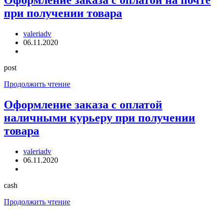
Оформление заказа с оплатой на почте
оплатой
при получении товара
через
систему
‘Web-
Автор
valeriadv
Money’
записи:
Запись
06.11.2020
опубликована:
Рубрика
записи:
post
Оформление
Продолжить чтение
заказа
с
Оформление заказа с оплатой
оплатой
наличными курьеру при получении
на
почте
товара
при
получении
Автор
valeriadv
товара
записи:
Запись
06.11.2020
опубликована:
Рубрика
записи:
cash
Оформление
Продолжить чтение
заказа