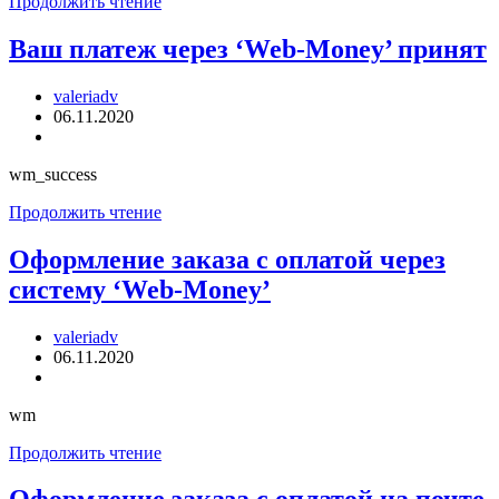
Ваш
Продолжить чтение
платеж
через
Ваш платеж через ‘Web-Money’ принят
‘Web-
Money’
Автор
valeriadv
не
записи:
Запись
06.11.2020
принят
опубликована:
Рубрика
записи:
wm_success
Ваш
Продолжить чтение
платеж
через
Оформление заказа с оплатой через
‘Web-
систему ‘Web-Money’
Money’
принят
Автор
valeriadv
записи:
Запись
06.11.2020
опубликована:
Рубрика
записи:
wm
Оформление
Продолжить чтение
заказа
с