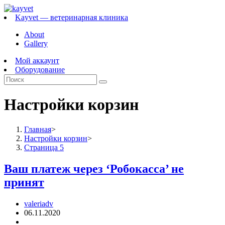
Перейти
к
Kayvet — ветеринарная клиника
содержимому
About
Gallery
Мой аккаунт
Оборудование
Настройки корзин
Главная
>
Настройки корзин
>
Страница 5
Ваш платеж через ‘Робокасса’ не
принят
Автор
valeriadv
записи:
Запись
06.11.2020
опубликована:
Рубрика