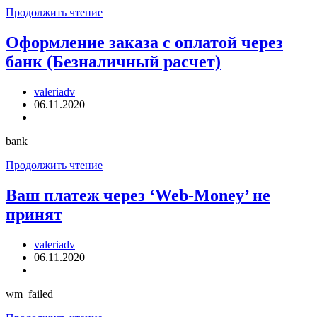
Оформление
Продолжить чтение
заказа
с
Оформление заказа с оплатой через
оплатой
банк (Безналичный расчет)
через
систему
‘RoboKassa.ru’
Автор
valeriadv
записи:
Запись
06.11.2020
опубликована:
Рубрика
записи:
bank
Оформление
Продолжить чтение
заказа
с
Ваш платеж через ‘Web-Money’ не
оплатой
принят
через
банк
(Безналичный
Автор
valeriadv
расчет)
записи:
Запись
06.11.2020
опубликована:
Рубрика
записи:
wm_failed