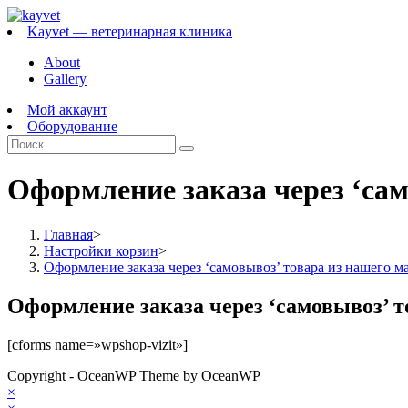
Перейти
к
Kayvet — ветеринарная клиника
содержимому
About
Gallery
Мой аккаунт
Оборудование
Оформление заказа через ‘сам
Главная
>
Настройки корзин
>
Оформление заказа через ‘самовывоз’ товара из нашего м
Оформление заказа через ‘самовывоз’ т
[cforms name=»wpshop-vizit»]
Copyright - OceanWP Theme by OceanWP
×